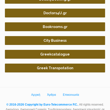
Doctors4U.gr
Bookrooms.gr
City Business
Greekcatalogue
Greek Transpotation
Αρχική
Άρθρα
Επικοινωνία
© 2016-2026 Copyright by Euro-Telecommerce P.C.
.
All rights reserved.
Δικηγόροι, Δικηγορικά Γραφεία, Συμβολαιογράφοι, Δικαστικοί επιμελητές σε