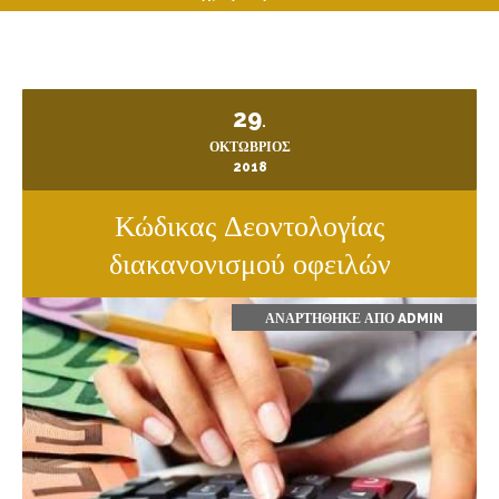
29
.
ΟΚΤΏΒΡΙΟΣ
2018
Κώδικας Δεοντολογίας
διακανονισμού οφειλών
ΑΝΑΡΤΉΘΗΚΕ ΑΠΌ
ADMIN