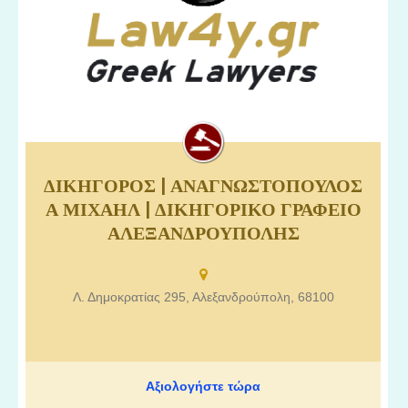
ΔΙΚΗΓΟΡΟΣ | ΑΝΑΓΝΩΣΤΟΠΟΥΛΟΣ
Δικηγόροι Αλεξανδρούπολης, Δικηγορικό γραφείο
Α ΜΙΧΑΗΛ | ΔΙΚΗΓΟΡΙΚΟ ΓΡΑΦΕΙΟ
Αλεξανδρούπολης, Δικηγόρος Αλεξανδρούπολης
ΑΛΕΞΑΝΔΡΟΥΠΟΛΗΣ
Αναγνωστόπουλος Μιχαήλ.
Λ. Δημοκρατίας 295, Αλεξανδρούπολη, 68100
Αξιολογήστε τώρα