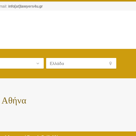
mail:
info[at]lawyers4u.gr
ι Αθήνα