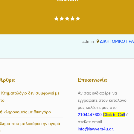
admin
ΔΙΚΗΓΟΡΙΚΟ ΓΡΑ
 Άρθρα
Επικοινωνία
 Κτηματολόγιο δεν συμφωνεί με
Αν σας ενδιαφέρει να
ητο
εγγραφείτε στον κατάλογο
μας καλέστε μας στο
 κληρονομιάς με δικηγόρο
2104447600
Click to Call
ή
στείλτε email
βλημα που μπλοκάρει την αγορά
info@lawyers4u.gr.
υ