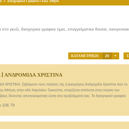
α
/
Δικηγορικά Γραφεία Γκύζι Αθήνα
στο γκυζι, δικηγορικα γραφεια τιμες, επαγγελματικα δανεια, οικογενειακ
ΚΑΤΑΜΈΤΡΗΣΗ:
20
Τ
| ΑΝΔΡΟΜΙΔΑ ΧΡΙΣΤΙΝΑ
ΡΙΣΤΙΝΑ. Σεβόμενοι τους πελάτες της ή Δικηγόρος Ανδρομίδα Χριστίνα που το
 της Αθήνας στην οδό Χαριλάου Τρικούπη, στηρίζεται απόλυτα στην γνώση του
ρίβεια, δίνοντας αποτελεσματική λύση στα προβλήματά σας. Το δικηγορικό γραφείο
 προσφέρει τις εξής υπηρεσίες:
α 106 79