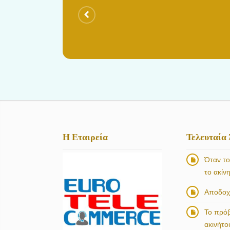
Η Εταιρεία
Τελευταία
Όταν το
το ακίν
Αποδοχή
Το πρό
ακινήτο