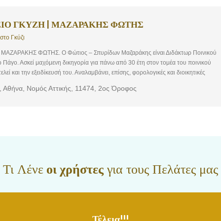
ΕΙΟ ΓΚΥΖΗ | ΜΑΖΑΡΑΚΗΣ ΦΩΤΗΣ
στο Γκύζι
ΜΑΖΑΡΑΚΗΣ ΦΩΤΗΣ. Ο Φώτιος – Σπυρίδων Μαζαράκης είναι Διδάκτωρ Ποινικού
ο Πάγο. Ασκεί μαχόμενη δικηγορία για πάνω από 30 έτη στον τομέα του ποινικού
λεί και την εξειδίκευσή του. Αναλαμβάνει, επίσης, φορολογικές και διοικητικές
 τραπεζικές διαφορές, εργατικά, αυτοκίνητα, αδικοπραξίες, συμβάσεις, εμπράγματο,
, Αθήνα, Νομός Αττικής, 11474, 2ος Όροφος
 επιτυχημένη παρουσία στον Άρειο Πάγο, τόσο σε ποινικές όσο και σε αστικές
άδα Συνεργατών που τη διακρίνει υψηλή επιστημονική επάρκεια, υπευθυνότητα και
 και αρθρογράφος, ενώ έχει διαρκή και ενεργή παρουσία στα δημόσια πράγματα.
Τι Λένε
οι χρήστες
για τους Πελάτες μας
Τέλεια!!!