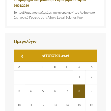
26/01/2026
Το πρόβλημα που μπλοκάρει την αγορά ακινήτου Άρθρο από
Δικηγορικό Γραφείο στην Αθήνα Legal Solonos Κρυ
Ημερολόγιο
ΑΎΓΟΥΣΤΟΣ 2026
Δ
Τ
Τ
Π
Π
Σ
Κ
1
2
3
4
5
6
7
8
9
10
11
12
13
14
15
16