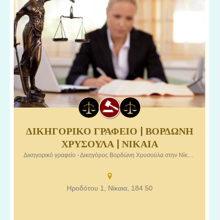
ΔΙΚΗΓΟΡΙΚΟ ΓΡΑΦΕΙΟ | ΒΟΡΔΩΝΗ
Δικηγορικό γραφείο – Δικηγόρος Βορδώνη Χρυσούλα στην
ΧΡΥΣΟΥΛΑ | ΝΙΚΑΙΑ
Νίκαια Αττικής.
Δικηγορικό γραφείο - Δικηγόρος Βορδώνη Χρυσούλα στην Νίκαια Αττικής.
Ηροδότου 1, Νίκαια, 184 50