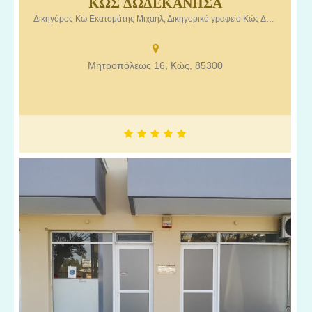
ΚΩΣ ΔΩΔΕΚΑΝΗΣΑ
Δικηγόρος Κω Εκατομάτης Μιχαήλ, Δικηγορικό γραφείο Κώς Δωδεκάνησα
Μητροπόλεως 16, Κώς, 85300