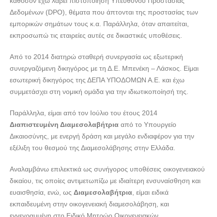
καθόσον έχω λάβει πιστοποίηση Υπευθύνου Προστασίας
Δεδομένων (DPO), θέματα που άπτονται της προστασίας των
εμπορικών σημάτων τους κ.α. Παράλληλα, όταν απαιτείται,
εκπροσωπώ τις εταιρείες αυτές σε δικαστικές υποθέσεις.
Από το 2014 διατηρώ σταθερή συνεργασία ως εξωτερική
συνεργαζόμενη δικηγόρος με τη Δ.Ε. Μπενέκη – Λάσκος. Είμαι
εσωτερική δικηγόρος της ΔΕΠΑ ΥΠΟΔΟΜΩΝ Α.Ε. και έχω
συμμετάσχει στη νομική ομάδα για την ιδιωτικοποίησή της.
Παράλληλα, είμαι από τον Ιούλιο του έτους 2014
Διαπιστευμένη Διαμεσολαβήτρια
από το Υπουργείο
Δικαιοσύνης, με ενεργή δράση και μεγάλο ενδιαφέρον για την
εξέλιξη του θεσμού της Διαμεσολάβησης στην Ελλάδα.
Αναλαμβάνω επιλεκτικά ως συνήγορος υποθέσεις οικογενειακού
δικαίου, τις οποίες αντιμετωπίζω με ιδιαίτερη ενσυναίσθηση και
ευαισθησία, ενώ, ως
Διαμεσολαβήτρια
, είμαι ειδικά
εκπαιδευμένη στην οικογενειακή διαμεσολάβηση, και
εγγεγραμμένη στο Ειδικό Μητρώο Οικογενειακών