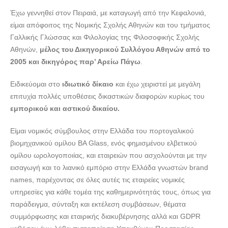
lawyers4u.gr
Έχω γεννηθεί στον Πειραιά, με καταγωγή από την Κεφαλονιά,
ΔΙΚΗΓΟΡΙΚΟ ΓΡΑΦΕΙΟ ΑΘΗΝΑ | ΔΑΝΑΛΗ ΑΝΝΑ ---
είμαι απόφοιτος της Νομικής Σχολής Αθηνών και του τμήματος
lawyers4u.gr
Γαλλικής Γλώσσας και Φιλολογίας της Φιλοσοφικής Σχολής
Αθηνών,
μέλος του Δικηγορικού Συλλόγου Αθηνών από το
2005 και δικηγόρος παρ’ Αρείω Πάγω
.
Ειδικεύομαι στο
ιδιωτικό δίκαιο
και έχω χειριστεί με μεγάλη
επιτυχία πολλές υποθέσεις δικαστικών διαφορών κυρίως του
εμπορικού και αστικού δικαίου.
Είμαι νομικός σύμβουλος στην Ελλάδα του πορτογαλικού
βιομηχανικού ομίλου ΒΑ Glass, ενός φημισμένου ελβετικού
ομίλου ωρολογοποιίας, και εταιρειών που ασχολούνται με την
εισαγωγή και το λιανικό εμπόριο στην Ελλάδα γνωστών brand
names, παρέχοντας σε όλες αυτές τις εταιρείες νομικές
υπηρεσίες για κάθε τομέα της καθημερινότητάς τους, όπως για
παράδειγμα, σύνταξη και εκτέλεση συμβάσεων, θέματα
συμμόρφωσης και εταιρικής διακυβέρνησης αλλά και GDPR