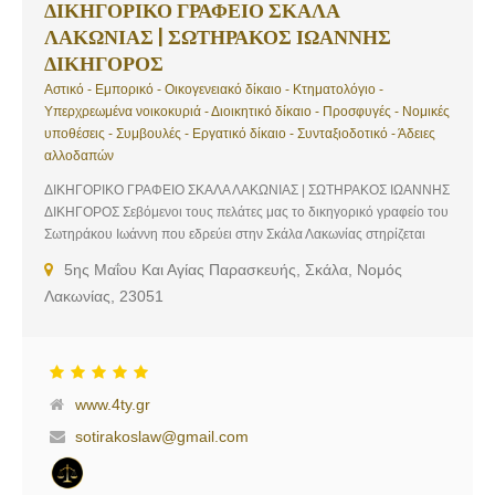
ΔΙΚΗΓΟΡΙΚΟ ΓΡΑΦΕΙΟ ΣΚΑΛΑ
ΛΑΚΩΝΙΑΣ | ΣΩΤΗΡΑΚΟΣ ΙΩΑΝΝΗΣ
ΔΙΚΗΓΟΡΟΣ
Αστικό - Εμπορικό - Οικογενειακό δίκαιο - Κτηματολόγιο -
Υπερχρεωμένα νοικοκυριά - Διοικητικό δίκαιο - Προσφυγές - Νομικές
υποθέσεις - Συμβουλές - Εργατικό δίκαιο - Συνταξιοδοτικό - Άδειες
αλλοδαπών
ΔΙΚΗΓΟΡΙΚΟ ΓΡΑΦΕΙΟ ΣΚΑΛΑ ΛΑΚΩΝΙΑΣ | ΣΩΤΗΡΑΚΟΣ ΙΩΑΝΝΗΣ
ΔΙΚΗΓΟΡΟΣ Σεβόμενοι τους πελάτες μας το δικηγορικό γραφείο του
Σωτηράκου Ιωάννη που εδρεύει στην Σκάλα Λακωνίας στηρίζεται
απόλυτα στην γνώση του αντικειμένου με συνέπεια και ακρίβεια,
5ης Μαΐου Και Αγίας Παρασκευής, Σκάλα, Νομός
δίνοντας αποτελεσματική λύση στα προβλήματά σας. Το δικηγορικό
Λακωνίας, 23051
γραφείο μας με την πολυετή εμπειρία του προσφέρει τις εξής
υπηρεσίες: Αστικό – Εμπορικό – Οικογενειακό δίκαιο, Κτηματολόγιο,
Υπερχρεωμένα νοικοκυριά, Διοικητικό δίκαιο – προσφυγές, Νομικές
υποθέσεις – συμβουλές, Εργατικό δίκαιο – Συνταξιοδοτικό, Άδειες
αλλοδαπών Επικοινωνήστε μαζί μας για να συζητήσουμε το όποιο
www.4ty.gr
νομικό πρόβλημα αντιμετωπίζεται και μαζί να βρούμε την λύση. Με
εκτίμηση,Σωτηράκος Ιωάννης
sotirakoslaw@gmail.com