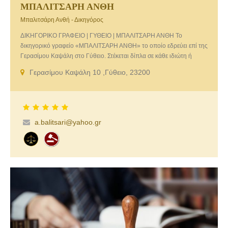
ΜΠΑΛΙΤΣΑΡΗ ΑΝΘΗ
Μπαλιτσάρη Ανθή - Δικηγόρος
ΔΙΚΗΓΟΡΙΚΟ ΓΡΑΦΕΙΟ | ΓΥΘΕΙΟ | ΜΠΑΛΙΤΣΑΡΗ ΑΝΘΗ Το
δικηγορικό γραφείο «ΜΠΑΛΙΤΣΑΡΗ ΑΝΘΗ» το οποίο εδρεύει επί της
Γερασίμου Καψάλη στο Γύθειο. Στέκεται δίπλα σε κάθε ιδιώτη ή
εταιρεία παρέχοντας πλήρη νομική κάλυψη και φροντίζοντας πάντα
Γερασίμου Καψάλη 10 ,Γύθειο, 23200
για την εξασφάλιση των συμφερόντων τους. Υπηρεσίες που
παρέχονται… Εμπορικό Δίκαιο, Ποινικό Δίκαιο, Αστικό Δίκαιο,
Εργατικό Δίκαιο, Οικογενειακό Δίκαιο, Υπερχρεωμένα Νοικοκυριά. Τα
στελέχη και οι συνεργάτες μας διαθέτουν ανεπτυγμένη ποιότητα
νομικής παιδείας, επιστημονική κατάρτιση και εμπειρία στις
a.balitsari@yahoo.gr
δικαστηριακές αίθουσες, επιλεγμένα τόσο για τον υψηλό
επαγγελματισμό τους όσο και για την ποιότητα του ήθους τους. Η
εξειδίκευση και πολύπειρη ενασχόλησή μας σε όλους τους τομείς
δικαίου, σας εγγυώνται την επίτευξη του βέλτιστου δυνατού
αποτελέσματος. Παραμένουμε πάντα πρόθυμοι να αντιμετωπίσουμε
με μεθοδικότητα, λογική και κατανόηση κάθε υπόθεση.
Επικοινωνήστε μαζί μας ή περάστε από το δικηγορικό γραφείο μας
για να συζητήσουμε το πρόβλημά σας και να σας προτείνουμε την
καλύτερη λύση.