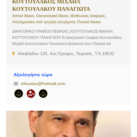
ΚΟΥΤΟΥΛΑΚΟΣ ΜΙΧΑΗΛ
ΚΟΥΤΟΥΛΑΚΟΥ ΠΑΝΑΓΙΩΤΑ
Αστικό δίκαιο, Οικογενειακό δίκαιο, Μισθωτικές διαφορές,
Αποζημιώσεις από τροχαία ατυχήματα, Ποινικό δίκαιο.
ΔΙΚΗΓΟΡΙΚΟ ΓΡΑΦΕΙΟ ΠΕΙΡΑΙΑΣ | ΚΟΥΤΟΥΛΑΚΟΣ ΜΙΧΑΗΛ
ΚΟΥΤΟΥΛΑΚΟΥ ΠΑΝΑΓΙΩΤΑ Το Δικηγορικό Γραφείο Κουτουλάκος
Μιχαήλ-Κουτουλάκου Παναγιώτα βρίσκεται στον Πειραιά και
προσφέρει ολοκληρωμένες και υψηλού επιπέδου νομικές υπηρεσίες.
Αλκιβιάδου 125, 4ος Όροφος, Πειραιάς, Τ.Κ.18532
Έχοντας πλήρη συναίσθηση των υψηλών απαιτήσεων της εποχής
που διανύουμε, το γραφείο μας στοχεύει στην παροχή υψηλού
επιπέδου νομικών υπηρεσιών, υιοθετώντας μία άκρως
προσωποκεντρική και πελατοκεντρική προσέγγιση και
Αξιολογήστε τώρα
επιδεικνύοντας υψηλό αίσθημα ευθύνης κατά τον χειρισμό των
mkoutou@hotmail.com
υποθέσεων που αναλαμβάνει. Υπηρεσίες: Αστικό δίκαιο,
Οικογενειακό δίκαιο, Μισθωτικές διαφορές, Αποζημιώσεις από
τροχαία ατυχήματα, Ποινικό δίκαιο.