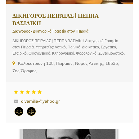
ΔΙΚΗΓΟΡΟΣ ΠΕΙΡΑΙΑΣ | ΠΕΠΠΑ
ΒΑΣΙΛΙΚΗ
Δικηγόρος - Δικηγορικό Γραφείο στον Πειραιά
ΔΙΚΗΓΟΡΟΣ ΠΕΙΡΑΙΑΣ | ΠΕΠΠΑ ΒΑΣΙΛΙΚΗ Δικηγορικό Γραφείο
στον Πειραιά. Υπηρεσίες: Αστικό, Ποινικό, Διοικητικό, Εργατικό,
Εταιρικό, Οικογενειακό, Κληρονομικό, Φορολογικό, Συνταξιοδοτικό,
Εμπορικό, Ναυτιλιακό, Ανταγωνισμού, Κεφαλαιαγοράς, Πνευματικής
Κολοκοτρώνη 108, Πειραιάς, Νομός Αττικής, 18535,
Ιδιοκτησίας, Οικονομικού Εγκλήματος, Αποζημιώσεις, Αδικοπραξία,
7ος Όροφος
Διαταγές, Πληρωμές, Ανακοπές, Ατύχημα, Διαθήκες, Διαζύγιο,
Υπερχρεωμένα Νοικοκυριά
divamilia@yahoo.gr