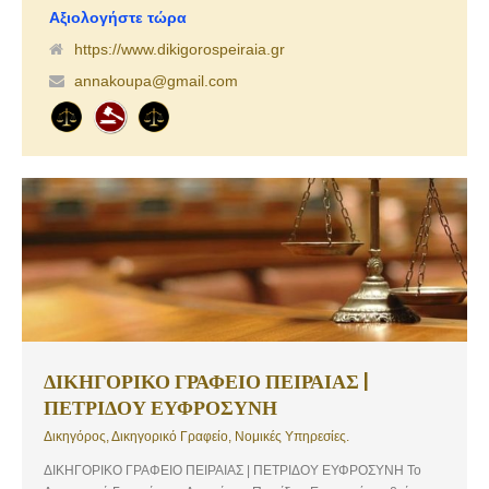
δικαστηρίων Πειραιά. Το δικηγορικό γραφείο ιδρύθηκε το 2009 και
Αξιολογήστε τώρα
από τότε μέχρι σήμερα παρέχει και νομικές συμβουλές για
https://www.dikigorospeiraia.gr
οποιοδήποτε πρόβλημα σας απασχολεί, όπου σίγουρα θα βρεθεί η
annakoupa@gmail.com
πιο συμφέρουσα και δίκαιη για σας λύση.
ΔΙΚΗΓΟΡΙΚΟ ΓΡΑΦΕΙΟ ΠΕΙΡΑΙΑΣ |
ΠΕΤΡΙΔΟΥ ΕΥΦΡΟΣΥΝΗ
Δικηγόρος, Δικηγορικό Γραφείο, Νομικές Υπηρεσίες.
ΔΙΚΗΓΟΡΙΚΟ ΓΡΑΦΕΙΟ ΠΕΙΡΑΙΑΣ | ΠΕΤΡΙΔΟΥ ΕΥΦΡΟΣΥΝΗ Το