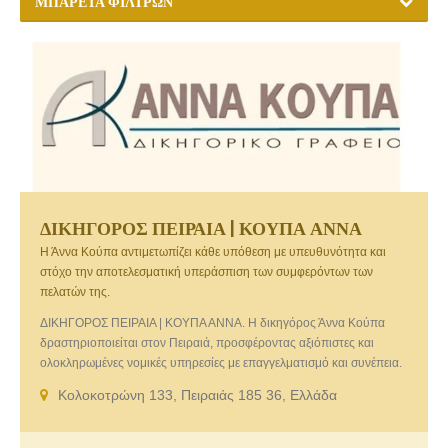
ΜΠΑΡΈΤΑ ΦΊΛΤΡΩΝ
ΔΙΚΗΓΟΡΟΣ ΠΕΙΡΑΙΑ | ΚΟΥΠΑ ΑΝΝΑ
Η Άννα Κούπα αντιμετωπίζει κάθε υπόθεση με υπευθυνότητα και
στόχο την αποτελεσματική υπεράσπιση των συμφερόντων των
πελατών της.
ΔΙΚΗΓΟΡΟΣ ΠΕΙΡΑΙΑ | ΚΟΥΠΑ ΑΝΝΑ. Η δικηγόρος Άννα Κούπα
δραστηριοποιείται στον Πειραιά, προσφέροντας αξιόπιστες και
ολοκληρωμένες νομικές υπηρεσίες με επαγγελματισμό και συνέπεια.
Με εμπειρία σε αστικό, οικογενειακό, ποινικό και εμπορικό δίκαιο,
Κολοκοτρώνη 133, Πειραιάς 185 36, Ελλάδα
παρέχει εξατομικευμένες λύσεις σε ιδιώτες και επιχειρήσεις. Η
δικηγόρος Άννα Κούπα στον Πειραιά, στεγάζεται σε ένα φιλικό και
απλό περιβάλλον , επί της οδού Κολοκοτρώνη 133. Πλησίον των