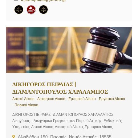
Πάγο ασχολούμενος με υποθέσεις που καλύπτουν όλο το φάσμα
του δικαίου. Ως ασκούμενος αλλά και ως δικηγόρος έχει συνεργαστεί
με μεγάλα δικηγορικά γραφεία, χειριζόμενος υποθέσεις που άπτονται
κυρίως του εργατικού, του αστικού και του εμπορικού δικαίου. Η
εργασιακή του εμπειρία περιλαμβάνει: 1. Εργατικό Δίκαιο: Παροχή
νομικής υποστήριξης σε υποθέσεις εργατικών διαφορών για
διεκδίκηση εργατικών αποδοχών, μισθών, επιδομάτων κατά του
εργοδότη που προκύπτουν από τη σύμβαση εργασίας,
αποζημίωσης μετά από απόλυση ή από εργατικό ατύχημα και
καταγγελίας σύμβασης εργασίας Παροχή νομικής κάλυψης σε
ζητήματα ενώπιον της Επιθεώρησης Εργασίας, στο Ι.Κ.Α. αλλά και
ενώπιον οποιασδήποτε άλλης αρχής και δικαστηρίου. 2. Αστικό
Δίκαιο: Υποθέσεις οικογενειακού, κληρονομικού και εμπράγματου
δικαίου Ανακοπές / Αναστολές κατά […]
ΔΙΚΗΓΟΡΟΣ ΠΕΙΡΑΙΑΣ |
ΔΙΑΜΑΝΤΟΠΟΥΛΟΣ ΧΑΡΑΛΑΜΠΟΣ
Αστικό Δίκαιο - Διοικητικό Δίκαιο - Εμπορικό Δίκαιο - Εργατικό Δίκαιο
- Ποινικό Δίκαιο
ΔΙΚΗΓΟΡΟΣ ΠΕΙΡΑΙΑΣ | ΔΙΑΜΑΝΤΟΠΟΥΛΟΣ ΧΑΡΑΛΑΜΠΟΣ
Δικηγόρος – Δικηγορικό Γραφείο στον Πειραιά Αττικής. Ενδεικτικές
Υπηρεσίες: Αστικό Δίκαιο, Διοικητικό Δίκαιο, Εμπορικό Δίκαιο,
Εργατικό Δίκαιο, Ποινικό Δίκαιο
Αλκιβιάδου 150, Πειραιάς, Νομός Αττικής, 18535