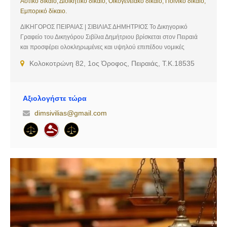
Αστικό δίκαιο, Διοικητικό δίκαιο, Οικογενειακό δίκαιο, Ποινικό δίκαιο,
Εμπορικό δίκαιο.
ΔΙΚΗΓΟΡΟΣ ΠΕΙΡΑΙΑΣ | ΣΙΒΙΛΙΑΣ ΔΗΜΗΤΡΙΟΣ Το Δικηγορικό
Γραφείο του Δικηγόρου Σιβίλια Δημήτριου βρίσκεται στον Πειραιά
και προσφέρει ολοκληρωμένες και υψηλού επιπέδου νομικές
υπηρεσίες. Έχοντας πλήρη συναίσθηση των υψηλών απαιτήσεων
Κολοκοτρώνη 82, 1ος Όροφος, Πειραιάς, Τ.Κ.18535
της εποχής που διανύουμε, το γραφείο μας στοχεύει στην παροχή
υψηλού επιπέδου νομικών υπηρεσιών, υιοθετώντας μία άκρως
προσωποκεντρική και πελατοκεντρική προσέγγιση και
επιδεικνύοντας υψηλό αίσθημα ευθύνης κατά τον χειρισμό των
Αξιολογήστε τώρα
υποθέσεων που αναλαμβάνει. Υπηρεσίες: Αστικό δίκαιο, Διοικητικό
dimsivilias@gmail.com
δίκαιο, Οικογενειακό δίκαιο, Ποινικό δίκαιο, Εμπορικό δίκαιο