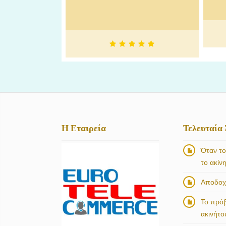
Η Εταιρεία
Τελευταία
Όταν το
το ακίν
Αποδοχή
Το πρό
ακινήτο