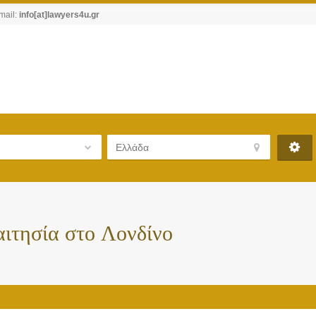
mail:
info[at]lawyers4u.gr
αιτησία στο Λονδίνο