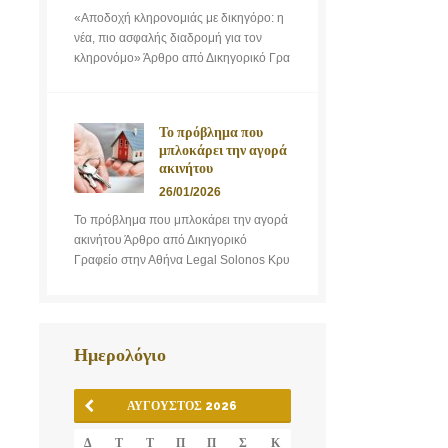
«Αποδοχή κληρονομιάς με δικηγόρο: η
νέα, πιο ασφαλής διαδρομή για τον
κληρονόμο» Άρθρο από Δικηγορικό Γρα
Το πρόβλημα που
μπλοκάρει την αγορά
ακινήτου
26/01/2026
Το πρόβλημα που μπλοκάρει την αγορά
ακινήτου Άρθρο από Δικηγορικό
Γραφείο στην Αθήνα Legal Solonos Κρυ
Ημερολόγιο
ΑΎΓΟΥΣΤΟΣ 2026
Δ
Τ
Τ
Π
Π
Σ
Κ