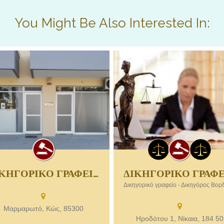
You Might Be Also Interested In:
ΔΙΚΗΓΟΡΙΚΟ ΓΡΑΦΕΙΟ | ΑΛΕΞΑΝΔΡΗ ΕΛΕΝΗ | ΔΙΚΗΓΟΡΟΣ ΚΩΣ ΔΩΔΕΚΑΝΗΣΑ
ΚΗΓΟΡΙΚΟ ΓΡΑΦΕΙΟ | ΑΛΕΞΑΝΔΡΗ
Δικηγορικό γραφείο – Δικηγόρος
ΕΛΕΝΗ | ΔΙΚΗΓΟΡΟΣ ΚΩΣ
Βορδώνη Χρυσούλα στην Νίκαια Αττι
ΕΚΑΝΗΣΑ. Δικηγόρος Κώ Αλεξανδρή
νη. Δικηγόρος Αλεξανδρή Ελένη Κως,
Μαρμαρωτό, Κώς, 85300
ηγόροι στην Κω, Δικηγορικό γραφείο
Ηροδότου 1, Νίκαια, 184 50