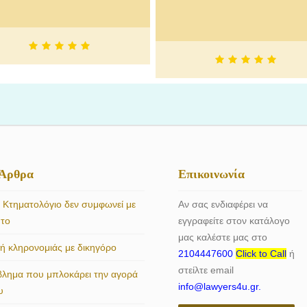
στην Κω Δωδεκάνησα.
 Άρθρα
Επικοινωνία
 Κτηματολόγιο δεν συμφωνεί με
Αν σας ενδιαφέρει να
ητο
εγγραφείτε στον κατάλογο
μας καλέστε μας στο
 κληρονομιάς με δικηγόρο
2104447600
Click to Call
ή
στείλτε email
βλημα που μπλοκάρει την αγορά
info@lawyers4u.gr.
υ